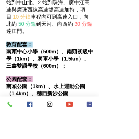
站到中山北、2 站到珠海。廣中江高
速與廣珠西線高速雙高速加持，項
目
10 分鐘
車程內可到高速入口，向
北約
50 分鐘
到天河、向西約
30 分鐘
達江門。
教育配套：
南頭中心小學（500m）、南頭初級中
學（1km）、將軍小學（1.5km）、
三鑫雙語學校（600m）；
公園配套：
南頭公園（1km）、水上運動公園
（1.4km）、穗西新沙公園
（1.8km）；
商業配套：
60 萬㎡海雅繽紛城[建設中
（600m）、穗西市場（1.7km）、南
頭市場（1.7km）、金盛隆商場