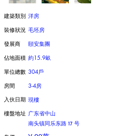
建築類別
洋房
裝修狀況
毛坯房
發展商
頤安集團
佔地面積
約15.9畝
單位總數
304戶
房間
3-4房
現樓
入伙日期
樓盤地址
广东省中山
南头镇同乐东路 17 号