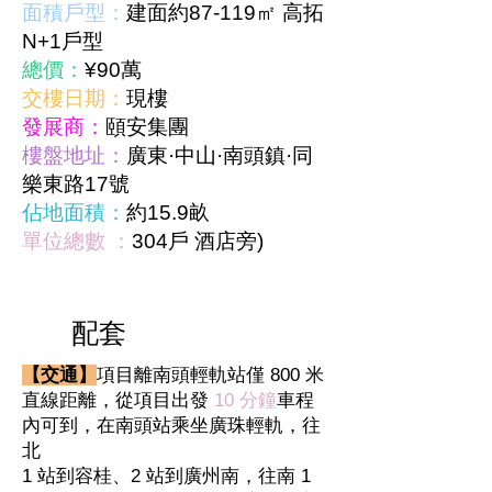
面積戶型：
建面約87-119㎡ 高拓
N+1戶型
總價：
¥90萬
交樓日期：
現樓
發展商：
頤安集團
樓盤地址：
廣東·中山·南頭鎮·同
樂東路17號
佔地面積：
約15.9畝
單位總數 ：
304戶 酒店旁)
配套
【交通】
項目離南頭輕軌站僅 800 米
直線距離，從項目出發
10 分鐘
車程
內可到，在南頭站乘坐廣珠輕軌，往
北
1 站到容桂、2 站到廣州南，往南 1