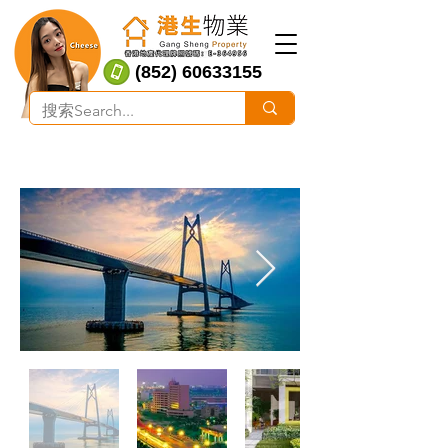
(852) 60633155
​頤安陶然閣