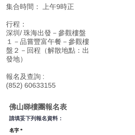
集合時間： 上午9時正
行程：
深圳/ 珠海出發－參觀樓盤
１－品嘗豐富午餐－參觀樓
盤２－回程​（解散地點：出
發地）
​報名及查詢 :
(852) 60633155
佛山睇樓團報名表
請填妥下列報名資料：
名字