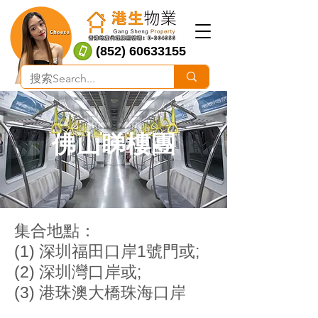
(852) 60633155
​佛山睇樓團
集合地點：
(1) 深圳福田口岸1號門或;
(2) 深圳灣口岸或;
(3) 港珠澳大橋珠海口岸