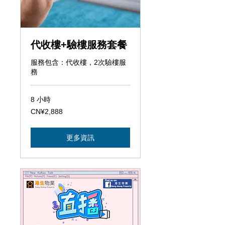
代收樓+驗樓服務套餐
服務包含：代收樓，2次驗樓服
務
8 小時
2,888
CN¥2,888
人
民
幣
更多資訊