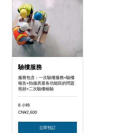
驗樓服務
服務包含：一次驗樓服務+驗樓
報告+拍攝房屋各功能區的問題
視頻+二次驗樓檢驗
8 小時
2,600
CN¥2,600
人
民
幣
立即預訂