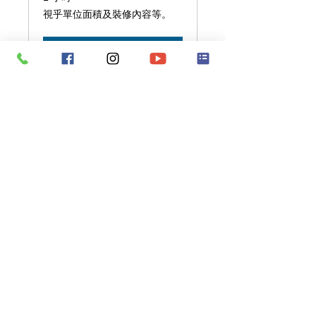
視
視乎單位面積及裝修內容等。
乎
單
位
立即預訂
面
積
及
裝
修
內
容
等。
租務管理
我們會為繁忙的顧客代發租單及