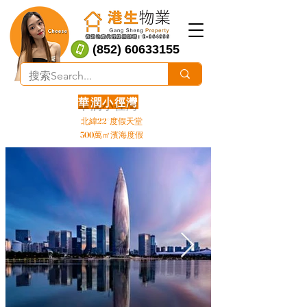
(852) 60633155
華潤小徑灣
北緯22°度假天堂
300萬㎡濱海度假