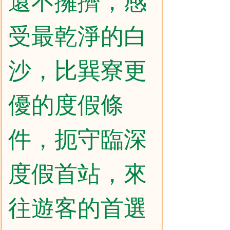
還不擁擠，感
受最乾淨的白
沙，比巽寮更
優的度假條
件，扼守臨深
度假首站，來
往遊客的首選