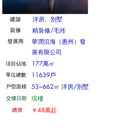
洋房、別墅
建築
​裝修
精裝修/毛坯
發展商
華潤沿海（惠州）發
展有限公司
177萬㎡
項目佔地
單位總數
11639戶
戶型面積
53~662㎡ 洋房/別墅
交樓日期
現樓
​總價
￥48萬起