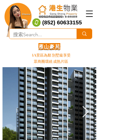
(852) 60633155
雁山豪苑
4A景區為鄰 別墅級享受
眾商圈環繞 成熟片區