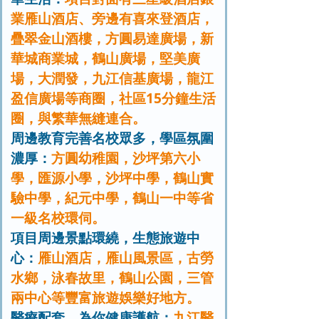
業雁山酒店、旁邊有喜來登酒店，
疊翠金山酒樓，方圓易達廣場，新
華城商業城，鶴山廣場，堅美廣
場，大潤發，九江信基廣場，龍江
盈信廣場等商圈，社區15分鐘生活
圈，與繁華無縫連合。
周邊教育完善名校眾多，學區氛圍
濃厚：
方圓幼稚園，沙坪第六小
學，匯源小學，沙坪中學，鶴山實
驗中學，紀元中學，鶴山一中等省
一級名校環伺。
項目周邊景點環繞，生態旅遊中
心：
雁山酒店，雁山風景區，古勞
水鄉，泳春故里，鶴山公園，三管
兩中心等豐富旅遊娛樂好地方。
醫療配套，為你健康護航：
九江醫