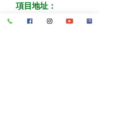
項目地址：
鶴山·沙坪鎮雁前路（在大雁山風景區的山腳）