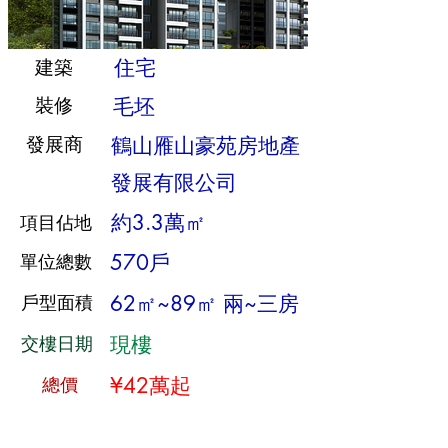
住宅
建築
​裝修
毛坯
發展商
鶴山雁山豪苑房地產
發展有限公司
約3.3萬㎡
項目佔地
單位總數
570戶
戶型面積
62㎡~89㎡ 兩~三房
交樓日期
現樓
​總價
¥42萬起