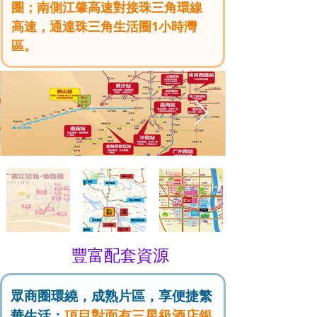
圈；南側江肇高速對接珠三角環線
高速，通達珠三角生活圈1小時灣
區。
豐富配套資源
眾商圈環繞，成熟片區，享便捷繁
華生活：
項目對面有三星級酒店銀