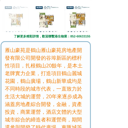
了解更多精彩詳情，歡迎聯繫港生物業：852-60633155
雁山豪苑是鶴山雁山豪苑房地產開
發有限公司開發的谷埠新區的標杆
性項目，扎根鶴山20餘年，是本土
老牌實力企業，打造項目鶴山麗城
花園，鶴山廣場，鶴山新華成均是
不同時段的城市代表，一直致力於
生活大城的運營，20年來逐步成為
涵蓋房地產綜合開發，金融，資產
投資，商業運營，酒店文體的大型
城市綜合的締造者和運營商，期間
還參與開發了時代廣場，東匯城等